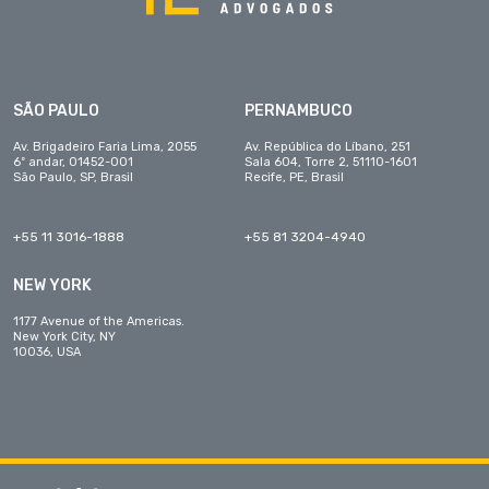
SÃO PAULO
PERNAMBUCO
Av. Brigadeiro Faria Lima, 2055
Av. República do Líbano, 251
6º andar, 01452-001
Sala 604, Torre 2, 51110-1601
São Paulo, SP, Brasil
Recife, PE, Brasil
+55 11 3016-1888
+55 81 3204-4940
NEW YORK
1177 Avenue of the Americas.
New York City, NY
10036, USA