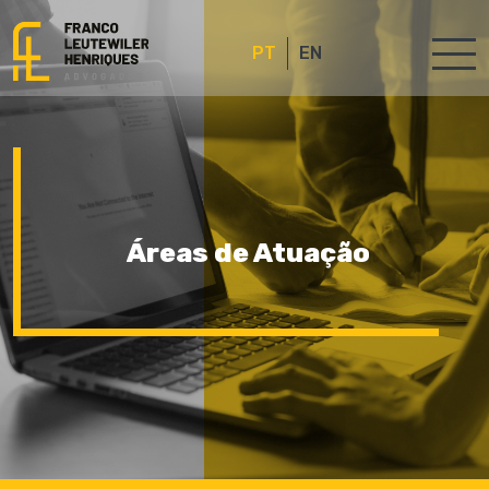
PT
EN
Áreas de Atuação