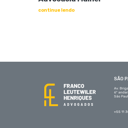
continue lendo
SÃO 
Av. Brig
6º anda
São Paul
+55 11 