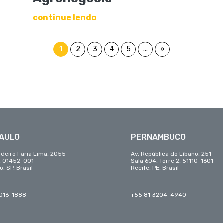
continue lendo
1
2
3
4
5
...
»
PAULO
PERNAMBUCO
adeiro Faria Lima, 2055
Av. República do Líbano, 251
r, 01452-001
Sala 604, Torre 2, 51110-1601
o, SP, Brasil
Recife, PE, Brasil
3016-1888
+55 81 3204-4940