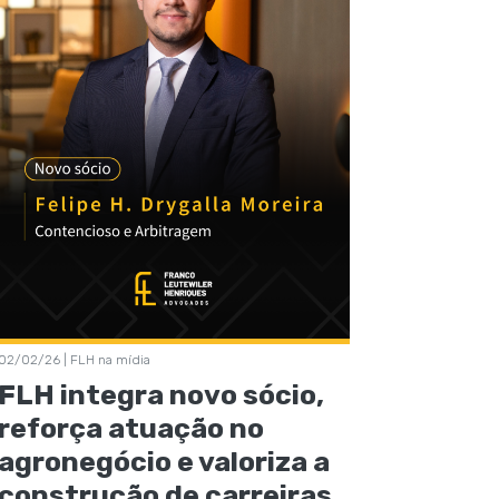
02/02/26 | FLH na mídia
FLH integra novo sócio,
reforça atuação no
agronegócio e valoriza a
construção de carreiras