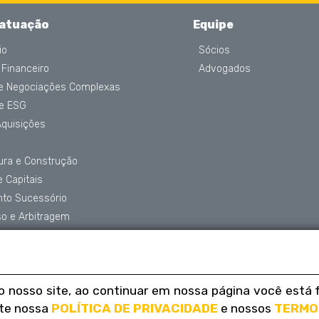
 atuação
Equipe
io
Sócios
 Financeiro
Advogados
 e Negociações Complexas
 e ESG
Aquisições
tura e Construção
 Capitais
nto Sucessório
o e Arbitragem
de Dados
o nosso site, ao continuar em nossa página você est
ite nossa
POLÍTICA DE PRIVACIDADE
e nossos
TERMO