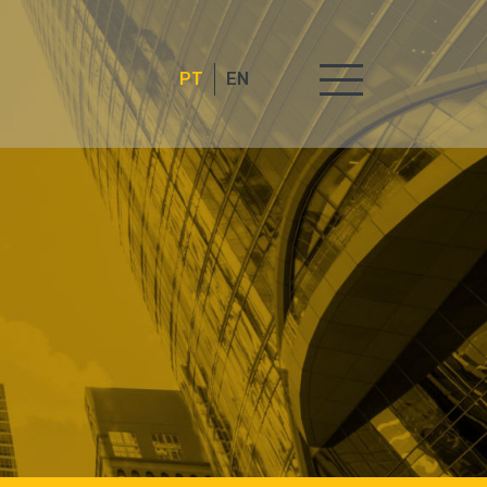
PT
EN