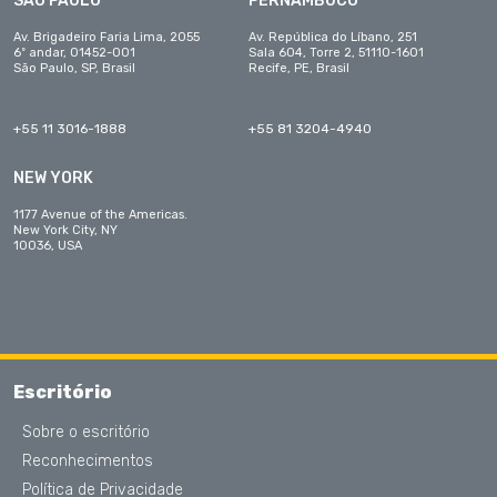
SÃO PAULO
PERNAMBUCO
Av. Brigadeiro Faria Lima, 2055
Av. República do Líbano, 251
6º andar, 01452-001
Sala 604, Torre 2, 51110-1601
São Paulo, SP, Brasil
Recife, PE, Brasil
+55 11 3016-1888
+55 81 3204-4940
NEW YORK
1177 Avenue of the Americas.
New York City, NY
10036, USA
Escritório
Sobre o escritório
Reconhecimentos
Política de Privacidade