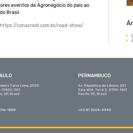
iores eventos de Agronegócio do país ao
o Brasil.
Ár
https://conacredi.com.br/road-show/
PAULO
PERNAMBUCO
adeiro Faria Lima, 2055
Av. República do Líbano, 251
r, 01452-001
Sala 604, Torre 2, 51110-1601
o, SP, Brasil
Recife, PE, Brasil
3016-1888
+55 81 3204-4940