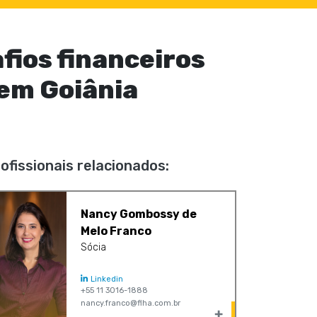
fios financeiros
em Goiânia
ofissionais relacionados:
Nancy Gombossy de
Melo Franco
Sócia
Linkedin
+55 11 3016-1888
nancy.franco@flha.com.br