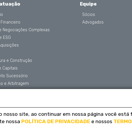
 atuação
Equipe
io
Sócios
 Financeiro
Advogados
 e Negociações Complexas
 e ESG
Aquisições
tura e Construção
 Capitais
nto Sucessório
o e Arbitragem
de Dados
o nosso site, ao continuar em nossa página você est
ite nossa
POLÍTICA DE PRIVACIDADE
e nossos
TERMO