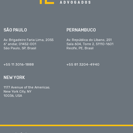
SÃO PAULO
PERNAMBUCO
Av. Brigadeiro Faria Lima, 2055
Av. República do Líbano, 251
6º andar, 01452-001
Sala 604, Torre 2, 51110-1601
São Paulo, SP, Brasil
Recife, PE, Brasil
+55 11 3016-1888
+55 81 3204-4940
NEW YORK
1177 Avenue of the Americas.
New York City, NY
10036, USA