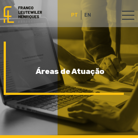
PT
EN
Áreas de Atuação