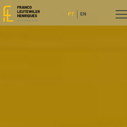
PT
EN