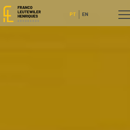
PT
EN