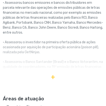
• Assessorou bancos emissores e bancos distribuidores em
parcela relevante das operações de emissões públicas de letras
financeiras no mercado nacional, como por exemplo as emissões
públicas de letras financeiras realizadas pelo Banco RCI, Banco
Agibank, Portobank, Banco CNH, Banco Yamaha, Banco Mercedes-
Benz, Banco C6, Banco John Deere, Banco Sicredi, Banco Haitong,
entre outros.
• Assessorou o investidor na primeira oferta pública de ações
ocasionada por aquisição de participação acionária (poison pill),
realizada pela GetNinjas.
• Assessorou o Banco Santander (Brasil) e o Banco Votorantim, na
qualidade de coordenadores, na 19ª emissão de letras financeiras
do Banco RCI Brasil, realizada nos termos da Resolução CVM 8, no
+
valor total de R$ 1 bilhão.
Áreas de atuação