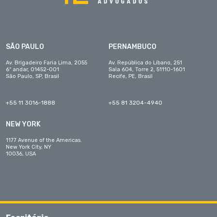
SÃO PAULO
PERNAMBUCO
Av. Brigadeiro Faria Lima, 2055
Av. República do Líbano, 251
6º andar, 01452-001
Sala 604, Torre 2, 51110-1601
São Paulo, SP, Brasil
Recife, PE, Brasil
+55 11 3016-1888
+55 81 3204-4940
NEW YORK
1177 Avenue of the Americas.
New York City, NY
10036, USA