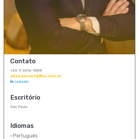
Contato
+55 11 3016-1888
allan.bercht@flha.com.br
Linkedin
Escritório
São Paulo
Idiomas
• Português