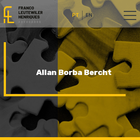
PT
EN
Allan Borba Bercht