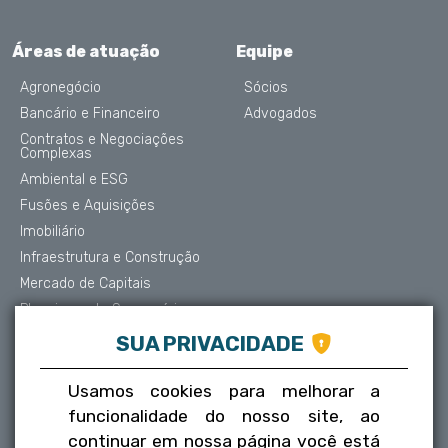
Áreas de atuação
Equipe
Agronegócio
Sócios
Bancário e Financeiro
Advogados
Contratos e Negociações
Complexas
Ambiental e ESG
Fusões e Aquisições
Imobiliário
Infraestrutura e Construção
Mercado de Capitais
Planejamento Sucessório
Contencioso e Arbitragem
SUA PRIVACIDADE
Proteção de Dados
Societário
Usamos cookies para melhorar a
Trabalhista
funcionalidade do nosso site, ao
Tributário
continuar em nossa página você está