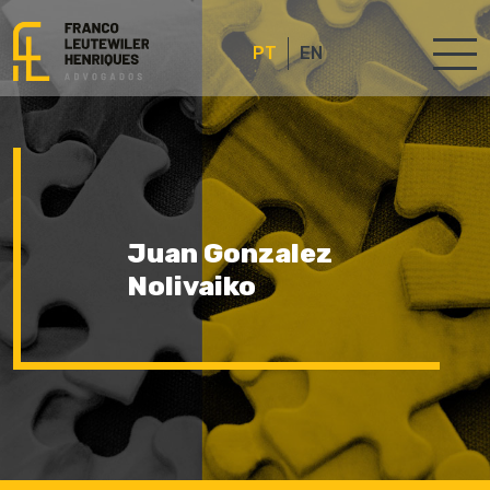
PT
EN
Juan Gonzalez
Nolivaiko