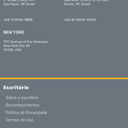
6º andar, 01452-001
Sala 604, Torre 2, 51110-1601
São Paulo, SP, Brasil
Recife, PE, Brasil
+55 11 3016-1888
+55 81 3204-4940
NEW YORK
1177 Avenue of the Americas.
New York City, NY
10036, USA
Escritório
Sobre o escritório
Reconhecimentos
Política de Privacidade
Termos de Uso