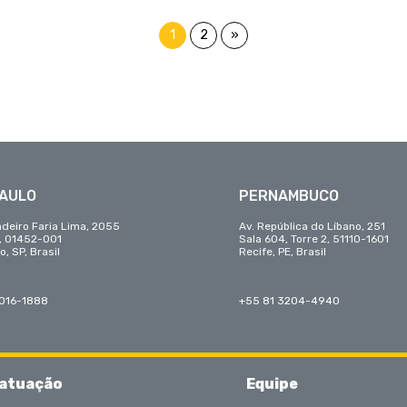
1
2
»
PAULO
PERNAMBUCO
adeiro Faria Lima, 2055
Av. República do Líbano, 251
r, 01452-001
Sala 604, Torre 2, 51110-1601
o, SP, Brasil
Recife, PE, Brasil
3016-1888
+55 81 3204-4940
 atuação
Equipe