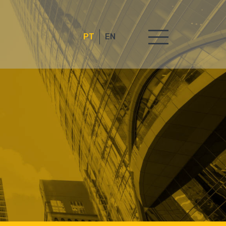
PT
EN