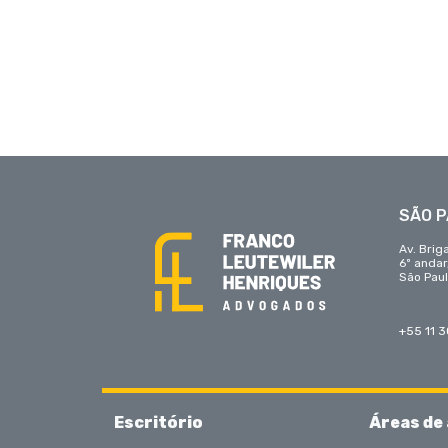
SÃO 
Av. Brig
6º anda
São Paul
+55 11 
Escritório
Áreas de