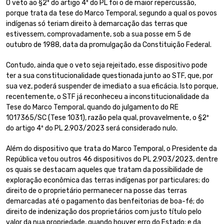
O veto ao §2º do artigo 4º do PL foi o de maior repercussão,
porque trata da tese do Marco Temporal, segundo a qual os povos
indígenas só teriam direito à demarcação das terras que
estivessem, comprovadamente, sob a sua posse em 5 de
outubro de 1988, data da promulgação da Constituição Federal.
Contudo, ainda que o veto seja rejeitado, esse dispositivo pode
ter a sua constitucionalidade questionada junto ao STF, que, por
sua vez, poderá suspender de imediato a sua eficácia. Isto porque,
recentemente, o STF já reconheceu a inconstitucionalidade da
Tese do Marco Temporal, quando do julgamento do RE
1017365/SC (Tese 1031), razão pela qual, provavelmente, o §2º
do artigo 4º do PL 2.903/2023 será considerado nulo.
Além do dispositivo que trata do Marco Temporal, o Presidente da
República vetou outros 46 dispositivos do PL 2.903/2023, dentre
os quais se destacam aqueles que tratam da possibilidade de
exploração econômica das terras indígenas por particulares; do
direito de o proprietário permanecer na posse das terras
demarcadas até o pagamento das benfeitorias de boa-fé; do
direito de indenização dos proprietários com justo título pelo
valor da nua propriedade, quando houver erro do Estado; e da