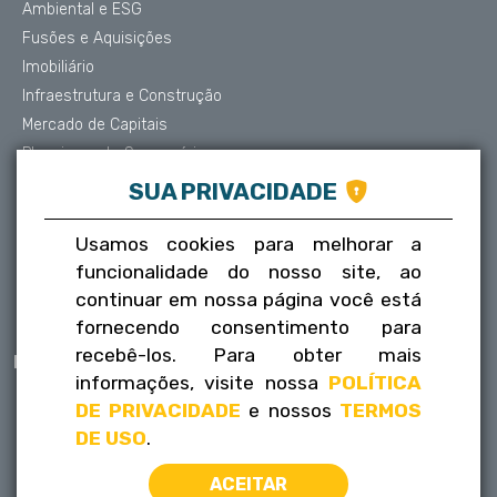
Ambiental e ESG
Fusões e Aquisições
Imobiliário
Infraestrutura e Construção
Mercado de Capitais
Planejamento Sucessório
Contencioso e Arbitragem
SUA PRIVACIDADE
Proteção de Dados
Societário
Usamos cookies para melhorar a
Trabalhista
funcionalidade do nosso site, ao
Tributário
continuar em nossa página você está
fornecendo consentimento para
recebê-los. Para obter mais
Publicações
Contatos
informações, visite nossa
POLÍTICA
Informativos
Fale conosco
DE PRIVACIDADE
e nossos
TERMOS
FLH na mídia
Trabalhe conosco
DE USO
.
ACEITAR