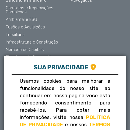
Bancário e Financeiro
Advogados
Contratos e Negociações
Complexas
Ambiental e ESG
Fusões e Aquisições
Imobiliário
Infraestrutura e Construção
Mercado de Capitais
Planejamento Sucessório
Contencioso e Arbitragem
SUA PRIVACIDADE
Proteção de Dados
Societário
Usamos cookies para melhorar a
Trabalhista
funcionalidade do nosso site, ao
Tributário
continuar em nossa página você está
fornecendo consentimento para
recebê-los. Para obter mais
Publicações
Contatos
informações, visite nossa
POLÍTICA
Informativos
Fale conosco
DE PRIVACIDADE
e nossos
TERMOS
FLH na mídia
Trabalhe conosco