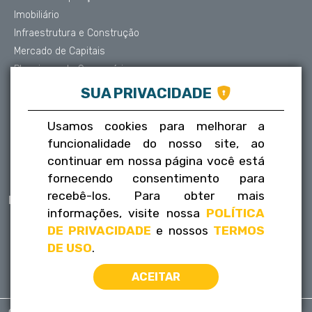
Imobiliário
Infraestrutura e Construção
Mercado de Capitais
Planejamento Sucessório
Contencioso e Arbitragem
SUA PRIVACIDADE
Proteção de Dados
Societário
Usamos cookies para melhorar a
Trabalhista
funcionalidade do nosso site, ao
Tributário
continuar em nossa página você está
fornecendo consentimento para
recebê-los. Para obter mais
Publicações
Contatos
informações, visite nossa
POLÍTICA
Informativos
Fale conosco
DE PRIVACIDADE
e nossos
TERMOS
FLH na mídia
Trabalhe conosco
DE USO
.
ACEITAR
© 2023 - Franco Leutewiler Henriques - Todos os direitos reservados