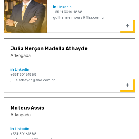
Linkedin
+55 11 3016-1888
guilherme.moura@flha.com.br
Julia Merçon Madella Athayde
Advogada
Linkedin
+551130161888
julia.athayde@flha.com.br
Mateus Assis
Advogado
Linkedin
+551130161888