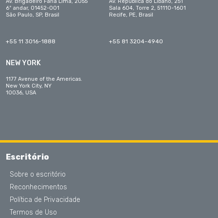
Av. Brigadeiro Faria Lima, 2055
Av. República do Líbano, 251
6º andar, 01452-001
Sala 604, Torre 2, 51110-1601
São Paulo, SP, Brasil
Recife, PE, Brasil
+55 11 3016-1888
+55 81 3204-4940
NEW YORK
1177 Avenue of the Americas.
New York City, NY
10036, USA
Escritório
Sobre o escritório
Reconhecimentos
Política de Privacidade
Termos de Uso