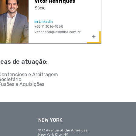
Vitor Henriques
Sócio
Linkedin
+55 11 3016-1888
vitor.henriques@flha.com.br
eas de atuação:
Contencioso e Arbitragem
Societário
Fusões e Aquisições
NEW YORK
1177 Avenue of the Americas.
New York City, NY