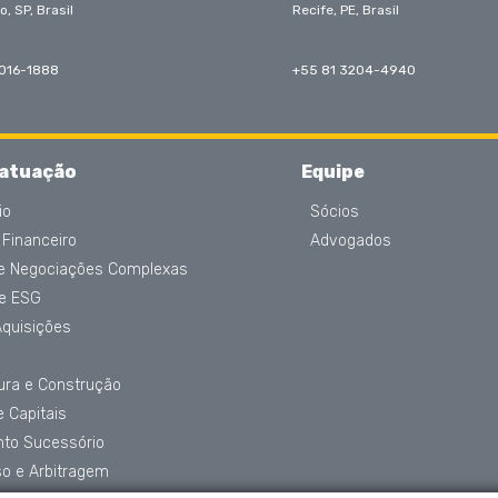
o, SP, Brasil
Recife, PE, Brasil
3016-1888
+55 81 3204-4940
 atuação
Equipe
io
Sócios
 Financeiro
Advogados
 e Negociações Complexas
 e ESG
Aquisições
tura e Construção
 Capitais
nto Sucessório
o e Arbitragem