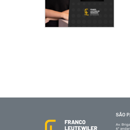
SÃO 
Av. Brig
6º anda