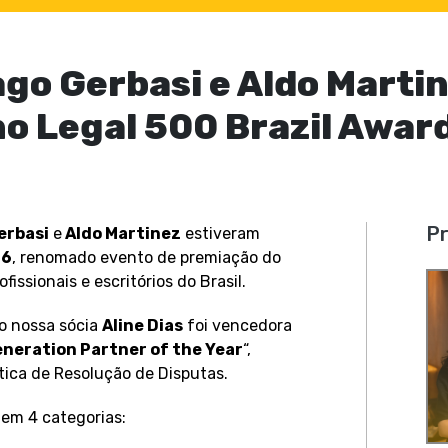
ago Gerbasi e Aldo Mart
o Legal 500 Brazil Awar
Pr
erbasi
e
Aldo Martinez
estiveram
26
, renomado evento de premiação do
fissionais e escritórios do Brasil.
no nossa sócia
Aline Dias
foi vencedora
eneration Partner of the Year
“,
ica de Resolução de Disputas.
 em 4 categorias: