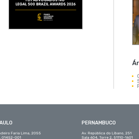
Ár
PAULO
PERNAMBUCO
adeiro Faria Lima, 2055
Av. República do Líbano, 251
r, 01452-001
Sala 604, Torre 2, 51110-1601