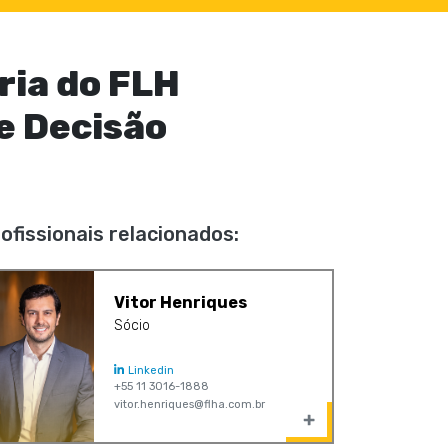
ria do FLH
e Decisão
ofissionais relacionados:
Vitor Henriques
Sócio
Linkedin
+55 11 3016-1888
vitor.henriques@flha.com.br