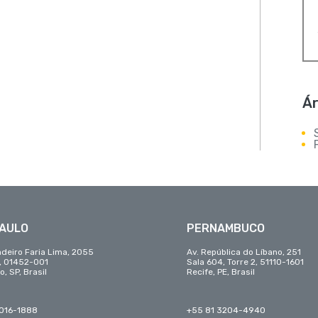
Ár
PAULO
PERNAMBUCO
adeiro Faria Lima, 2055
Av. República do Líbano, 251
r, 01452-001
Sala 604, Torre 2, 51110-1601
o, SP, Brasil
Recife, PE, Brasil
3016-1888
+55 81 3204-4940