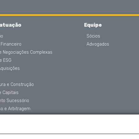
 atuação
Equipe
io
Sócios
 Financeiro
Advogados
 e Negociações Complexas
 e ESG
Aquisições
tura e Construção
 Capitais
nto Sucessório
o e Arbitragem
de Dados