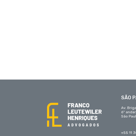
SÃO 
Av. Brig
6º anda
São Paul
+55 11 