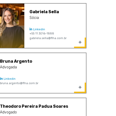
Gabriela Sella
Sócia
Linkedin
+55 11 3016-1888
gabriela.sella@flha.com.br
Bruna Argento
Advogada
Linkedin
bruna.argento@flha.com.br
Theodoro Pereira Padua Soares
Advogado