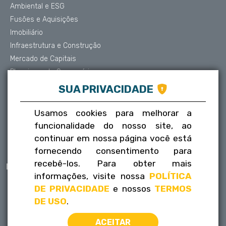
Ambiental e ESG
Fusões e Aquisições
Imobiliário
Infraestrutura e Construção
Mercado de Capitais
Planejamento Sucessório
Contencioso e Arbitragem
SUA PRIVACIDADE
Proteção de Dados
Societário
Usamos cookies para melhorar a
Trabalhista
funcionalidade do nosso site, ao
Tributário
continuar em nossa página você está
fornecendo consentimento para
recebê-los. Para obter mais
Publicações
Contatos
informações, visite nossa
POLÍTICA
Informativos
Fale conosco
DE PRIVACIDADE
e nossos
TERMOS
FLH na mídia
Trabalhe conosco
DE USO
.
ACEITAR