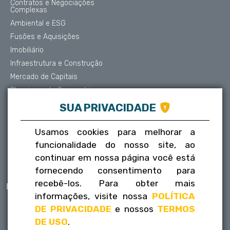
Contratos e Negociações
Complexas
Ambiental e ESG
Fusões e Aquisições
Imobiliário
Infraestrutura e Construção
Mercado de Capitais
Planejamento Sucessório
Contencioso e Arbitragem
SUA PRIVACIDADE
Proteção de Dados
Societário
Usamos cookies para melhorar a
Trabalhista
funcionalidade do nosso site, ao
Tributário
continuar em nossa página você está
fornecendo consentimento para
recebê-los. Para obter mais
Publicações
Contatos
informações, visite nossa
POLÍTICA
Informativos
Fale conosco
DE PRIVACIDADE
e nossos
TERMOS
FLH na mídia
Trabalhe conosco
DE USO
.