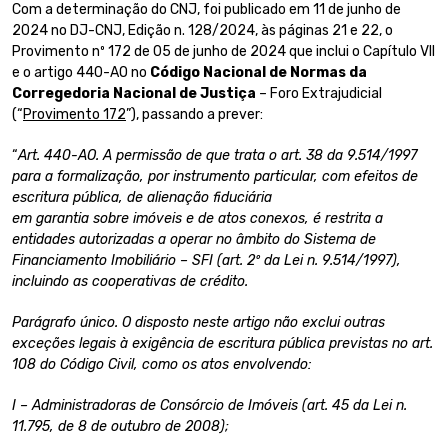
Com a determinação do CNJ, foi publicado em 11 de junho de
2024 no DJ-CNJ, Edição n. 128/2024, às páginas 21 e 22, o
Provimento nº 172 de 05 de junho de 2024 que inclui o Capítulo VII
e o artigo 440-AO no
Código Nacional de Normas da
Corregedoria Nacional de Justiça
– Foro Extrajudicial
(“
Provimento 172
”), passando a prever:
“
Art. 440-AO. A permissão de que trata o art. 38 da 9.514/1997
para a formalização, por instrumento particular, com efeitos de
escritura pública, de alienação fiduciária
em garantia sobre imóveis e de atos conexos, é restrita a
entidades autorizadas a operar no âmbito do Sistema de
Financiamento Imobiliário – SFI (art. 2º da Lei n. 9.514/1997),
incluindo as cooperativas de crédito.
Parágrafo único. O disposto neste artigo não exclui outras
exceções legais à exigência de escritura pública previstas no art.
108 do Código Civil, como os atos envolvendo:
I – Administradoras de Consórcio de Imóveis (art. 45 da Lei n.
11.795, de 8 de outubro de 2008);