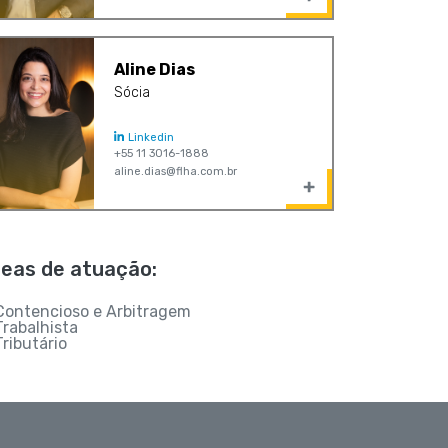
Aline Dias
Sócia
Linkedin
+55 11 3016-1888
aline.dias@flha.com.br
eas de atuação:
Contencioso e Arbitragem
Trabalhista
Tributário