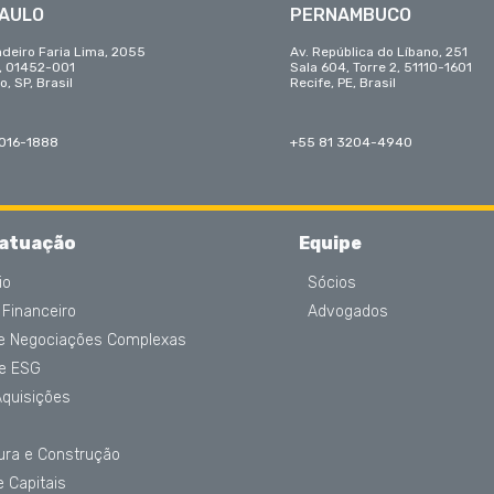
PAULO
PERNAMBUCO
adeiro Faria Lima, 2055
Av. República do Líbano, 251
r, 01452-001
Sala 604, Torre 2, 51110-1601
o, SP, Brasil
Recife, PE, Brasil
3016-1888
+55 81 3204-4940
 atuação
Equipe
io
Sócios
 Financeiro
Advogados
 e Negociações Complexas
 e ESG
Aquisições
tura e Construção
 Capitais