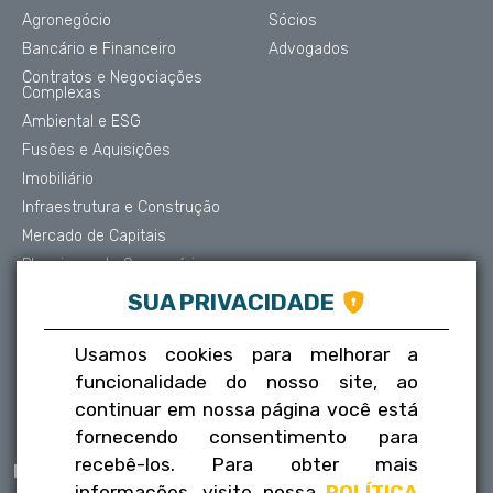
Agronegócio
Sócios
Bancário e Financeiro
Advogados
Contratos e Negociações
Complexas
Ambiental e ESG
Fusões e Aquisições
Imobiliário
Infraestrutura e Construção
Mercado de Capitais
Planejamento Sucessório
Contencioso e Arbitragem
SUA PRIVACIDADE
Proteção de Dados
Societário
Usamos cookies para melhorar a
Trabalhista
funcionalidade do nosso site, ao
Tributário
continuar em nossa página você está
fornecendo consentimento para
recebê-los. Para obter mais
Publicações
Contatos
informações, visite nossa
POLÍTICA