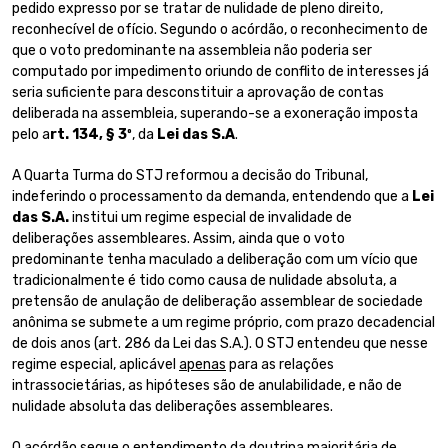
pedido expresso por se tratar de nulidade de pleno direito,
reconhecível de ofício. Segundo o acórdão, o reconhecimento de
que o voto predominante na assembleia não poderia ser
computado por impedimento oriundo de conflito de interesses já
seria suficiente para desconstituir a aprovação de contas
deliberada na assembleia, superando-se a exoneração imposta
pelo a
rt. 134, § 3º
, da
Lei das S.A
.
A Quarta Turma do STJ reformou a decisão do Tribunal,
indeferindo o processamento da demanda, entendendo que a
Lei
das S.A.
institui um regime especial de invalidade de
deliberações assembleares. Assim, ainda que o voto
predominante tenha maculado a deliberação com um vício que
tradicionalmente é tido como causa de nulidade absoluta, a
pretensão de anulação de deliberação assemblear de sociedade
anônima se submete a um regime próprio, com prazo decadencial
de dois anos (art. 286 da Lei das S.A.). O STJ entendeu que nesse
regime especial, aplicável
apenas
para as relações
intrassocietárias, as hipóteses são de anulabilidade, e não de
nulidade absoluta das deliberações assembleares.
O acórdão segue o entendimento da doutrina majoritária de