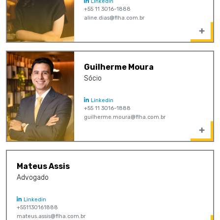
Linkedin
+55 11 3016-1888
aline.dias@flha.com.br
Guilherme Moura
Sócio
Linkedin
+55 11 3016-1888
guilherme.moura@flha.com.br
Mateus Assis
Advogado
Linkedin
+551130161888
mateus.assis@flha.com.br