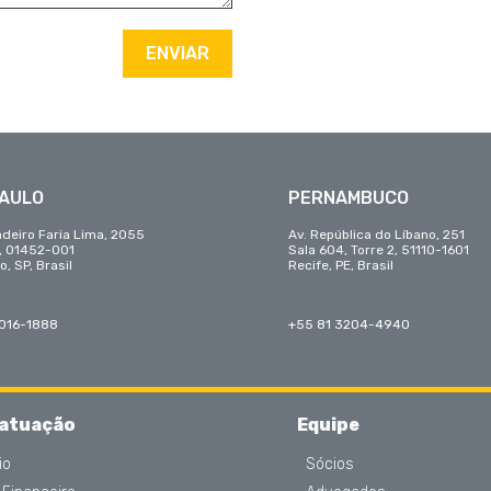
ENVIAR
PAULO
PERNAMBUCO
adeiro Faria Lima, 2055
Av. República do Líbano, 251
r, 01452-001
Sala 604, Torre 2, 51110-1601
o, SP, Brasil
Recife, PE, Brasil
3016-1888
+55 81 3204-4940
 atuação
Equipe
io
Sócios