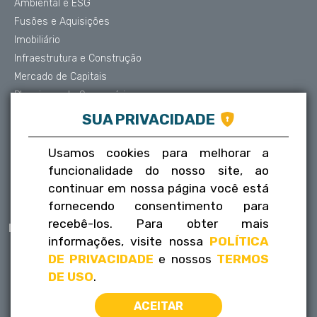
Ambiental e ESG
Fusões e Aquisições
Imobiliário
Infraestrutura e Construção
Mercado de Capitais
Planejamento Sucessório
Contencioso e Arbitragem
SUA PRIVACIDADE
Proteção de Dados
Societário
Usamos cookies para melhorar a
Trabalhista
funcionalidade do nosso site, ao
continuar em nossa página você está
Tributário
fornecendo consentimento para
recebê-los. Para obter mais
Publicações
Contatos
informações, visite nossa
POLÍTICA
Informativos
Fale conosco
DE PRIVACIDADE
e nossos
TERMOS
FLH na mídia
Trabalhe conosco
DE USO
.
ACEITAR