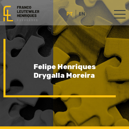
PT
EN
Felipe Henriques
Drygalla Moreira