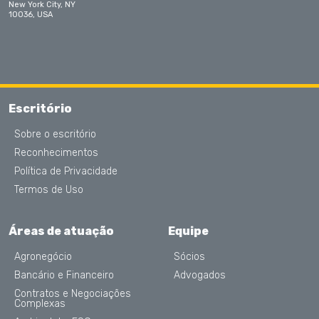
produtores e revendedores de insumos agrícolas no
New York City, NY
financiamento do agronegócio.
10036, USA
• Consultivo recorrente, no âmbito contratual, sobre crédito e
pré-contencioso para tradings, empresas do setor
sucroenergético, papel e celulose, biocombustíveis e
hortigranjeiros, nas transações necessárias ao desenvolvimento
de seus negócios, notadamente originação de matéria-prima e
Escritório
desarranjos comerciais.
Sobre o escritório
Reconhecimentos
Política de Privacidade
Termos de Uso
Áreas de atuação
Equipe
Agronegócio
Sócios
Bancário e Financeiro
Advogados
Contratos e Negociações
Complexas