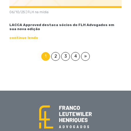
06/10/25 | FLH na mídia
LACCA Approved destaca sócios do FLH Advogados em
sua nova edição
continue lendo
1
2
3
4
»