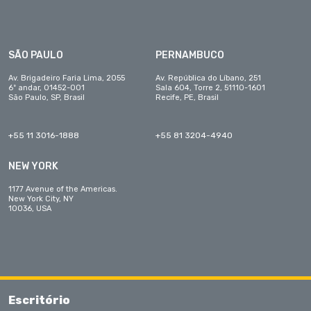
SÃO PAULO
PERNAMBUCO
Av. Brigadeiro Faria Lima, 2055
Av. República do Líbano, 251
6º andar, 01452-001
Sala 604, Torre 2, 51110-1601
São Paulo, SP, Brasil
Recife, PE, Brasil
+55 11 3016-1888
+55 81 3204-4940
NEW YORK
1177 Avenue of the Americas.
New York City, NY
10036, USA
Escritório