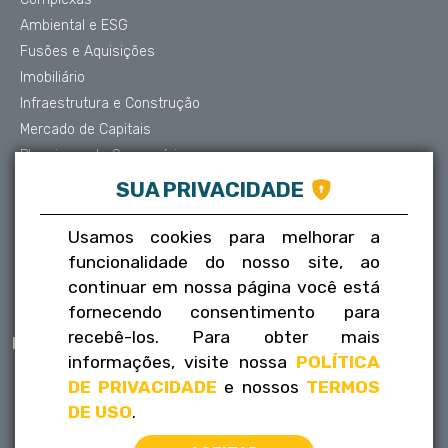
Ambiental e ESG
Fusões e Aquisições
Imobiliário
Infraestrutura e Construção
Mercado de Capitais
Planejamento Sucessório
Contencioso e Arbitragem
SUA PRIVACIDADE
Proteção de Dados
Societário
Usamos cookies para melhorar a
Trabalhista
funcionalidade do nosso site, ao
Tributário
continuar em nossa página você está
fornecendo consentimento para
recebê-los. Para obter mais
Publicações
Contatos
informações, visite nossa
POLÍTICA
Informativos
Fale conosco
DE PRIVACIDADE
e nossos
TERMOS
FLH na mídia
Trabalhe conosco
DE USO
.