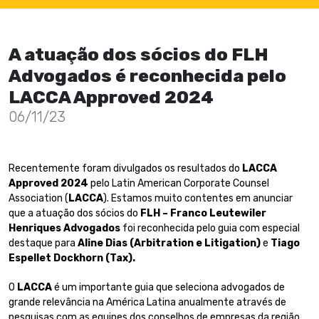
A atuação dos sócios do FLH
Advogados é reconhecida pelo
LACCA Approved 2024
06/11/23
Recentemente foram divulgados os resultados do
LACCA
Approved 2024
pelo Latin American Corporate Counsel
Association (
LACCA
). Estamos muito contentes em anunciar
que a atuação dos sócios do
FLH – Franco Leutewiler
Henriques Advogados
foi reconhecida pelo guia com especial
destaque para
Aline Dias (Arbitration e Litigation)
e
Tiago
Espellet Dockhorn (Tax).
O
LACCA
é um importante guia que seleciona advogados de
grande relevância na América Latina anualmente através de
pesquisas com as equipes dos conselhos de empresas da região.