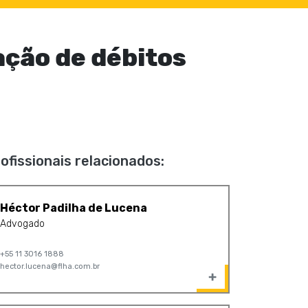
ação de débitos
ofissionais relacionados:
Héctor Padilha de Lucena
Advogado
+55 11 3016 1888
hector.lucena@flha.com.br