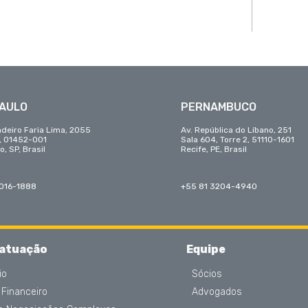
PAULO
PERNAMBUCO
adeiro Faria Lima, 2055
Av. República do Líbano, 251
r, 01452-001
Sala 604, Torre 2, 51110-1601
o, SP, Brasil
Recife, PE, Brasil
3016-1888
+55 81 3204-4940
 atuação
Equipe
io
Sócios
 Financeiro
Advogados