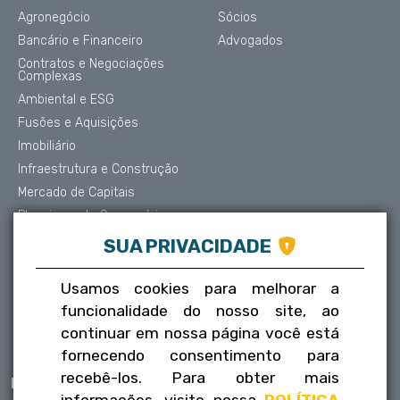
Agronegócio
Sócios
Bancário e Financeiro
Advogados
Contratos e Negociações
Complexas
Ambiental e ESG
Fusões e Aquisições
Imobiliário
Infraestrutura e Construção
Mercado de Capitais
Planejamento Sucessório
Contencioso e Arbitragem
SUA PRIVACIDADE
Proteção de Dados
Societário
Usamos cookies para melhorar a
Trabalhista
funcionalidade do nosso site, ao
Tributário
continuar em nossa página você está
fornecendo consentimento para
recebê-los. Para obter mais
Publicações
Contatos