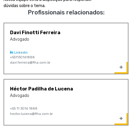
dúvidas sobre o tema.
Profissionais relacionados:
Davi Finotti Ferreira
Advogado
Linkedin
+551130161888
davi.ferreira@flha.com.br
Héctor Padilha de Lucena
Advogado
+55 11 3016 1888
hector.lucena@flha.com.br