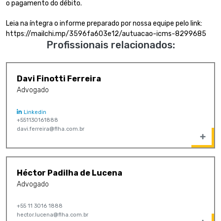
o pagamento do débito.
Leia na íntegra o informe preparado por nossa equipe pelo link:
https://mailchi.mp/3596fa603e12/autuacao-icms-8299685
Profissionais relacionados:
Davi Finotti Ferreira
Advogado
Linkedin
+551130161888
davi.ferreira@flha.com.br
Héctor Padilha de Lucena
Advogado
+55 11 3016 1888
hector.lucena@flha.com.br