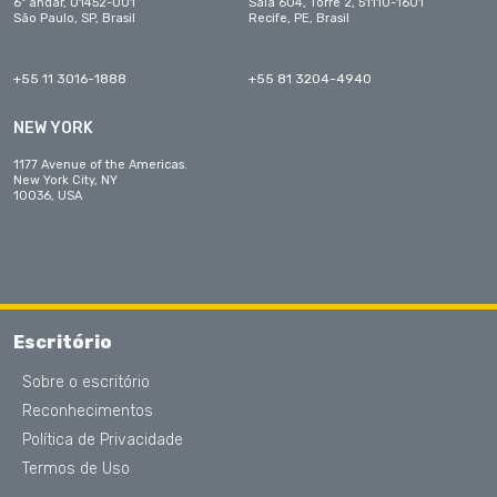
6º andar, 01452-001
Sala 604, Torre 2, 51110-1601
São Paulo, SP, Brasil
Recife, PE, Brasil
+55 11 3016-1888
+55 81 3204-4940
NEW YORK
1177 Avenue of the Americas.
New York City, NY
10036, USA
Escritório
Sobre o escritório
Reconhecimentos
Política de Privacidade
Termos de Uso