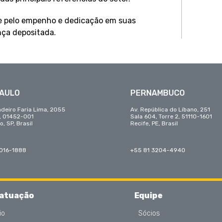
e pelo empenho e dedicação em suas
nça depositada.
PAULO
PERNAMBUCO
adeiro Faria Lima, 2055
Av. República do Líbano, 251
r, 01452-001
Sala 604, Torre 2, 51110-1601
o, SP, Brasil
Recife, PE, Brasil
3016-1888
+55 81 3204-4940
 atuação
Equipe
io
Sócios