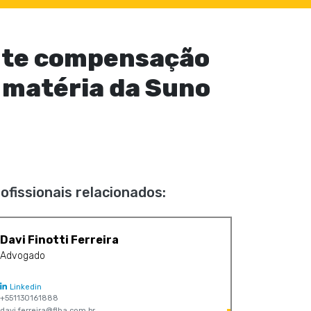
cute compensação
 matéria da Suno
ofissionais relacionados:
Davi Finotti Ferreira
Advogado
Linkedin
+551130161888
davi.ferreira@flha.com.br