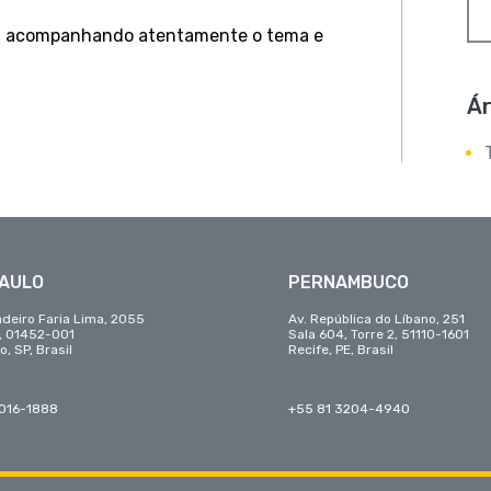
 acompanhando atentamente o tema e
Ár
PAULO
PERNAMBUCO
adeiro Faria Lima, 2055
Av. República do Líbano, 251
r, 01452-001
Sala 604, Torre 2, 51110-1601
o, SP, Brasil
Recife, PE, Brasil
3016-1888
+55 81 3204-4940