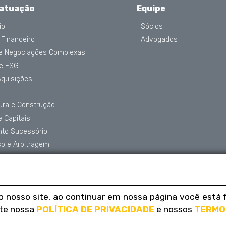
 atuação
Equipe
io
Sócios
 Financeiro
Advogados
 e Negociações Complexas
 e ESG
Aquisições
tura e Construção
 Capitais
nto Sucessório
o e Arbitragem
de Dados
o nosso site, ao continuar em nossa página você est
ite nossa
POLÍTICA DE PRIVACIDADE
e nossos
TERMO