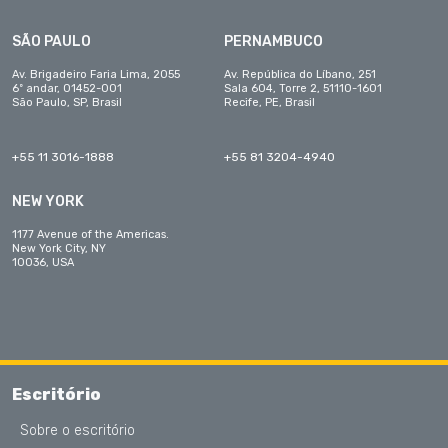
SÃO PAULO
PERNAMBUCO
Av. Brigadeiro Faria Lima, 2055
Av. República do Líbano, 251
6º andar, 01452-001
Sala 604, Torre 2, 51110-1601
São Paulo, SP, Brasil
Recife, PE, Brasil
+55 11 3016-1888
+55 81 3204-4940
NEW YORK
1177 Avenue of the Americas.
New York City, NY
10036, USA
Escritório
Sobre o escritório