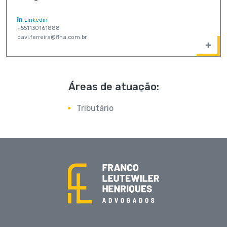
Linkedin
+551130161888
davi.ferreira@flha.com.br
Áreas de atuação:
Tributário