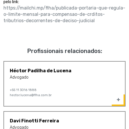
pelo link:
https://mailchi.mp/flha/publicada-portaria-que-regula-
o-limite-mensal-para-compensao-de-crditos-
tributrios-decorrentes-de-deciso-judicial
Profissionais relacionados:
Héctor Padilha de Lucena
Advogado
+55 11 3016 1888
hector.lucena@flha.com.br
Davi Finotti Ferreira
Advogado